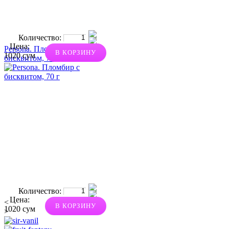
Количество:
Цена:
Persona. Пломбир с
В КОРЗИНУ
1020 сум
бисквитом, 70 г
Количество:
Цена:
<
В КОРЗИНУ
1020 сум
>