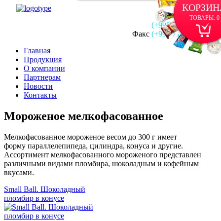
КОРЗИН
ТОВАРЫ:
0
(+998 71)
290-80-00
Факс
(+998 71)
290-50-00
Главная
Продукция
О компании
Партнерам
Новости
Контакты
Мороженое мелкофасованное
Мелкофасованное мороженое весом до 300 г имеет
форму параллелепипеда, цилиндра, конуса и другие.
Ассортимент мелкофасованного мороженого представлен
различными видами пломбира, шоколадным и кофейным
вкусами.
Small Ball. Шоколадный
пломбир в конусе